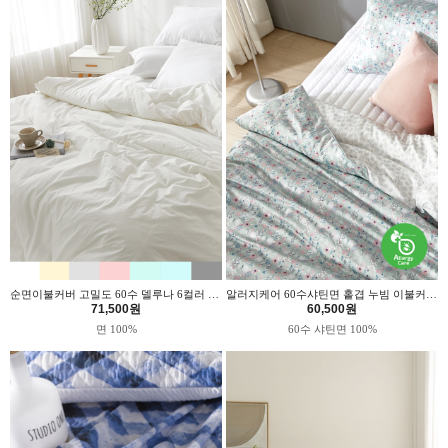
순면이불커버 고밀도 60수 델루나 6컬러 위드휴
알러지케어 60수샤틴면 홑겹 누빔 이불커버 민트가드닝 위드휴
71,500원
60,500원
면 100%
60수 샤틴면 100%