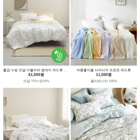
홑겹 누빔 모달 이불커버 썸데이 위드휴 알러지케어
여름홑이불 시어서커 프로즌 위드휴
61,500원
11,500원
모달 70%+면30%
폴리에스터 100%