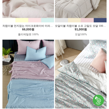
차렵이불 먼지없는 마이크로화이바 미라클 3컬러 위드휴
모달이불 차렵이불 소프 고밀도 모달 100% 4컬러 위드휴
66,000원
91,000원
폴리에틸렌 100%
모달100%