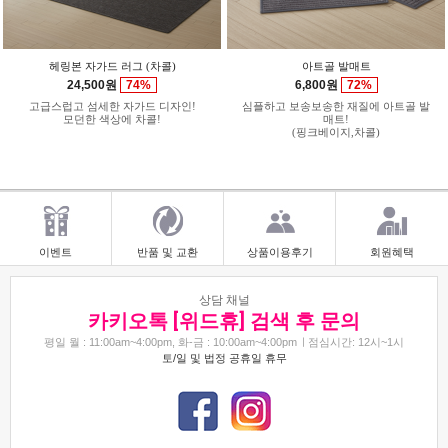
헤링본 자가드 러그 (차콜)
아트골 발매트
24,500원
74%
6,800원
72%
고급스럽고 섬세한 자가드 디자인!
심플하고 보송보송한 재질에 아트골 발
모던한 색상에 차콜!
매트!
(핑크베이지,차콜)
이벤트
반품 및 교환
상품이용후기
회원혜택
상담 채널
카키오톡 [위드휴] 검색 후 문의
평일 월 : 11:00am~4:00pm, 화-금 : 10:00am~4:00pm
점심시간: 12시~1시
토/일 및 법정 공휴일 휴무