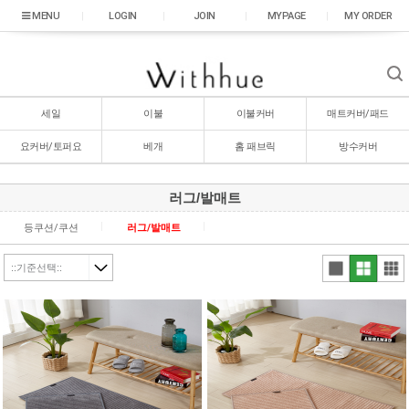
|
LOGIN
|
JOIN
|
MYPAGE
|
MY ORDER
세일
이불
이불커버
매트커버/패드
요커버/토퍼요
베개
홈 패브릭
방수커버
러그/발매트
등쿠션/쿠션
러그/발매트