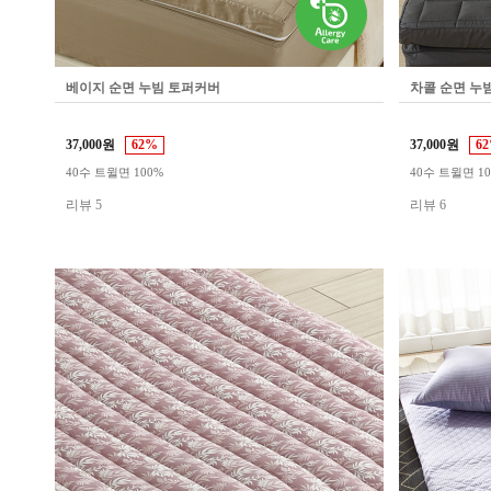
베이지 순면 누빔 토퍼커버
차콜 순면 누
37,000원
62%
37,000원
6
40수 트윌면 100%
40수 트윌면 1
리뷰 5
리뷰 6