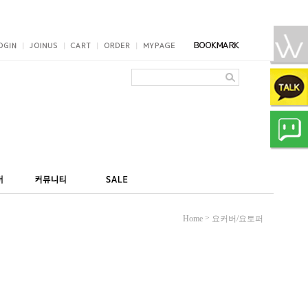
>
Home
요커버/요토퍼