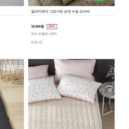
알러지케어 그린가든 순면 누빔 요커버
58,000원
25%
40수 트윌면 100%
리뷰 42