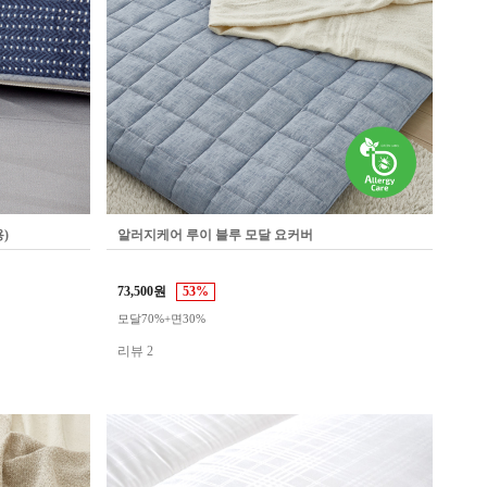
)
알러지케어 루이 블루 모달 요커버
73,500원
53%
모달70%+면30%
리뷰 2