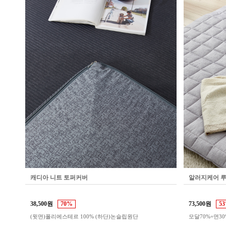
캐디아 니트 토퍼커버
알러지케어 루
38,500원
70%
73,500원
5
(윗면)폴리에스테르 100% (하단)논슬립원단
모달70%+면30