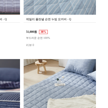
 - Q
에밀리 플란넬 순면 누빔 요커버 - Q
51,000원
38%
부드러운 순면 100%
리뷰 0