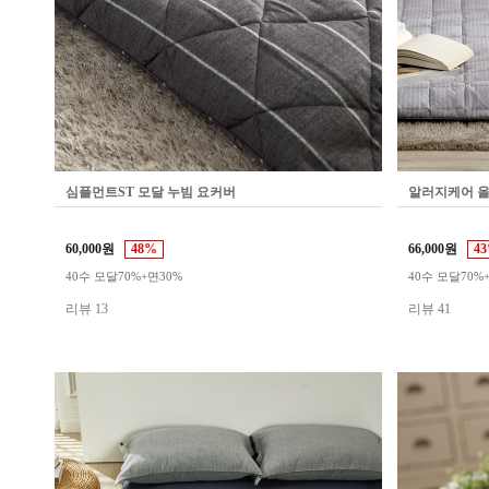
심플먼트ST 모달 누빔 요커버
알러지케어 올
60,000원
48%
66,000원
4
40수 모달70%+면30%
40수 모달70%
리뷰 13
리뷰 41