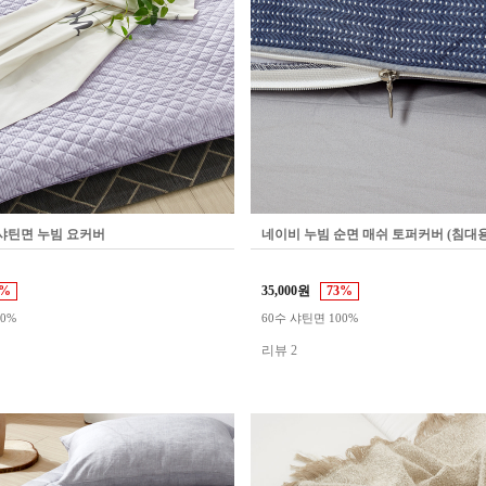
 샤틴면 누빔 요커버
네이비 누빔 순면 매쉬 토퍼커버 (침대용
9%
35,000원
73%
00%
60수 샤틴면 100%
리뷰 2