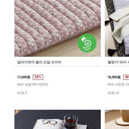
알러지케어 벨라 모달 요커버
블링ST 60수
53,000원
54%
56,000원
4
40수 모달70%+면30%
60수 샤틴면 1
리뷰 6
리뷰 10