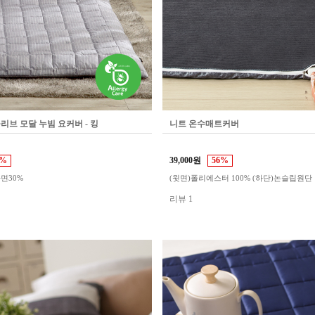
리브 모달 누빔 요커버 - 킹
니트 온수매트커버
3%
39,000원
56%
+면30%
(윗면)폴리에스터 100% (하단)논슬립원단
리뷰 1