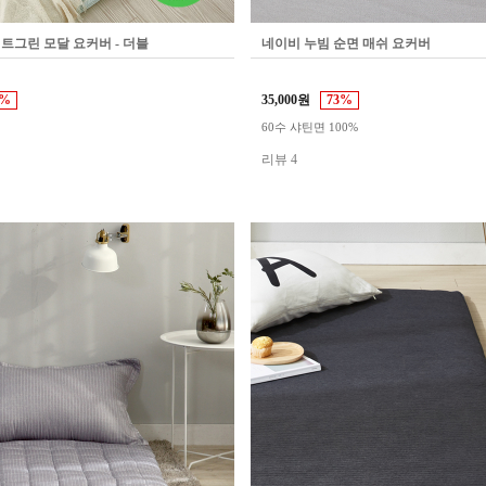
트그린 모달 요커버 - 더블
네이비 누빔 순면 매쉬 요커버
0%
35,000원
73%
60수 샤틴면 100%
리뷰 4