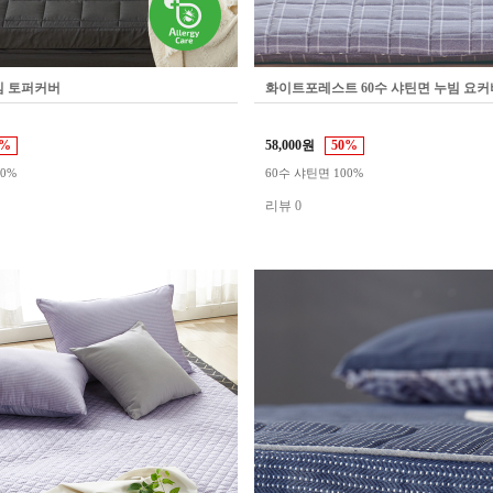
빔 토퍼커버
화이트포레스트 60수 샤틴면 누빔 요커버
2%
58,000원
50%
00%
60수 샤틴면 100%
리뷰 0