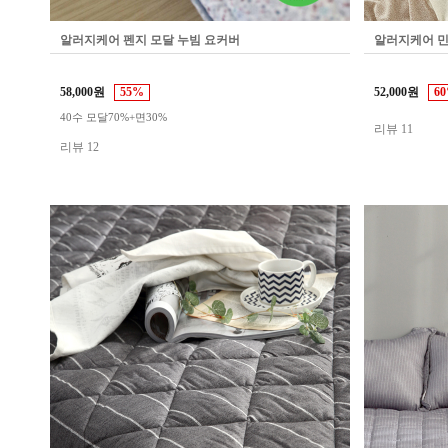
알러지케어 펜지 모달 누빔 요커버
알러지케어 민
58,000원
55%
52,000원
6
40수 모달70%+면30%
리뷰 11
리뷰 12