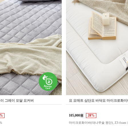
이 그레이 모달 요커버
요 요매트 삼단요 바닥요 마이크로화이
3%
105,000원
28%
%
마이크로화이바(대나무숯 원단), Z3-foam