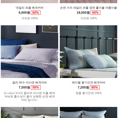
데일리 퍼플 베개커버
순면 거즈 데일리 퍼플 양면 홑이불 여름이불
6,000원
60%
18,000원
60%
거즈면 100%
거즈면 100%
칼리 60수 아사면 베개커버
레이첼 풍기인견 베개커버
7,500원
50%
7,200원
60%
[4 color] 4가지 컬러의 아사면 리플 베개
정품 풍기인견 100%
커버로 흡수성이 좋아 상쾌한 순면 베개
커버 입니다~