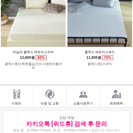
바닐라 쿨맥스 매트리스커버
쿨맥스 매트리스패드
12,800원
60%
11,900원
70%
쿨맥스원단/빠른흡습건조/시원한여름커
쿨맥스원단100%
버
이벤트
반품 및 교환
상품이용후기
회원혜택
상담 채널
카키오톡 [위드휴] 검색 후 문의
평일 월 : 11:00am~4:00pm, 화-금 : 10:00am~4:00pm
점심시간: 12시~1시