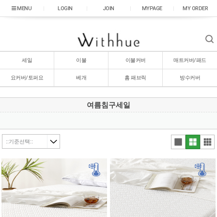
|
LOGIN
|
JOIN
|
MYPAGE
|
MY ORDER
세일
이불
이불커버
매트커버/패드
요커버/토퍼요
베개
홈 패브릭
방수커버
여름침구세일