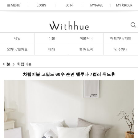
|
LOGIN
|
JOIN
|
MYPAGE
|
MY ORDER
세일
이불
이불커버
매트커버/패드
요커버/토퍼요
베개
홈 패브릭
방수커버
이불
차렵이불
차렵이불 고밀도 60수 순면 델루나 7컬러 위드휴