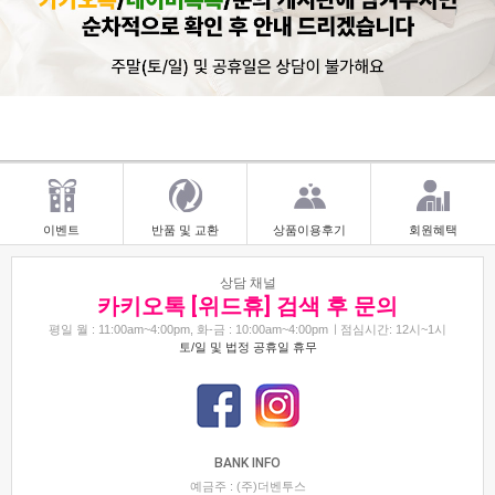
이벤트
반품 및 교환
상품이용후기
회원혜택
상담 채널
카키오톡 [위드휴] 검색 후 문의
평일 월 : 11:00am~4:00pm, 화-금 : 10:00am~4:00pm
점심시간: 12시~1시
토/일 및 법정 공휴일 휴무
BANK INFO
예금주 : (주)더벤투스