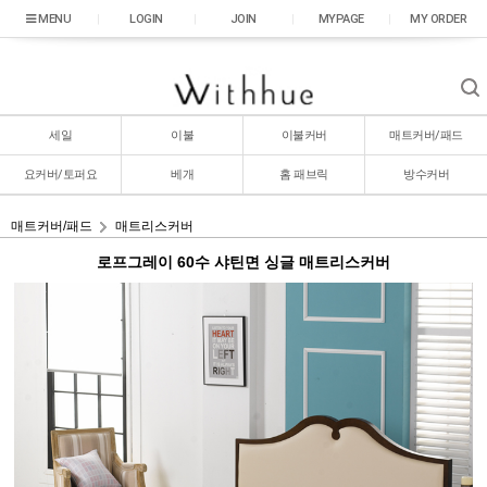
|
LOGIN
|
JOIN
|
MYPAGE
|
MY ORDER
세일
이불
이불커버
매트커버/패드
요커버/토퍼요
베개
홈 패브릭
방수커버
매트커버/패드
매트리스커버
로프그레이 60수 샤틴면 싱글 매트리스커버