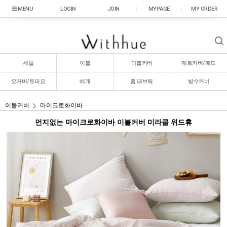
|
LOGIN
|
JOIN
|
MYPAGE
|
MY ORDER
세일
이불
이불커버
매트커버/패드
요커버/토퍼요
베개
홈 패브릭
방수커버
이불커버
마이크로화이바
먼지없는 마이크로화이바 이불커버 미라클 위드휴