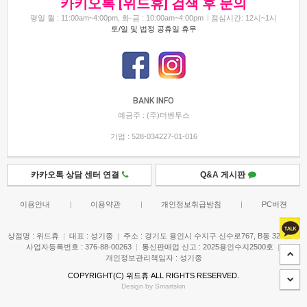
카키오톡 [위드휴] 검색 후 문의
평일 월 : 11:00am~4:00pm, 화-금 : 10:00am~4:00pm
점심시간: 12시~1시
토/일 및 법정 공휴일 휴무
BANK INFO
예금주 : (주)더벤투스
기업 : 528-034227-01-016
카카오톡 상담 센터 연결
Q&A 게시판
이용안내
|
이용약관
|
개인정보취급방침
|
PC버젼
상점명 : 위드휴
|
대표 :
성기종
|
주소 : 경기도 용인시 수지구 신수로767, B동 327호
|
사업자등록번호 : 376-88-00263
|
통신판매업 신고 : 2025용인수지2500호
|
개인정보관리책임자 : 성기종
COPYRIGHT(C)
위드휴
ALL RIGHTS RESERVED.