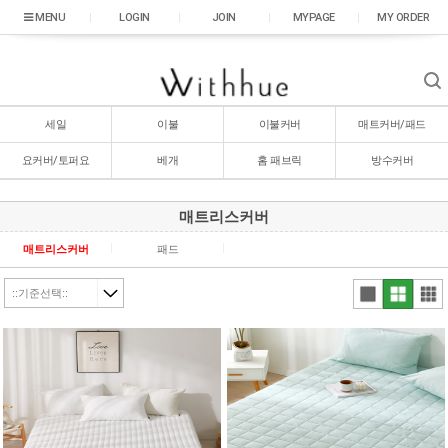
|
LOGIN
|
JOIN
|
MYPAGE
|
MY ORDER
세일
이불
이불커버
매트커버/패드
요커버/토퍼요
베개
홈 패브릭
방수커버
매트리스커버
매트리스커버
패드