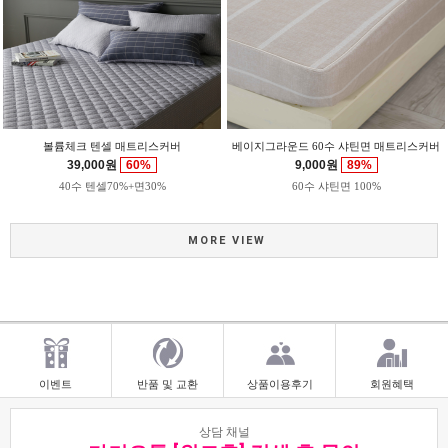
볼륨체크 텐셀 매트리스커버
베이지그라운드 60수 샤틴면 매트리스커버
39,000원
60%
9,000원
89%
40수 텐셀70%+면30%
60수 샤틴면 100%
MORE VIEW
이벤트
반품 및 교환
상품이용후기
회원혜택
상담 채널