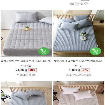
모달70%+면30%
알러지케어 루이 그레이 누빔 매트리스커버 -
알러지케어 멜란블루 모달 누빔 매트리스커
슈퍼싱글
버 - 킹
73,500원
48%
73,000원
39%
모달70%+면30%
40수 모달56%+면44%