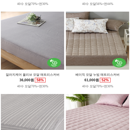
40수 모달70%+면30%
40수 모달56%+면44%
알러지케어 올리브 모달 매트리스커버
베이직 모달 누빔 매트리스커버
36,000원
58%
61,000원
52%
40수 모달70%+면30%
40수 모달70%+면30%