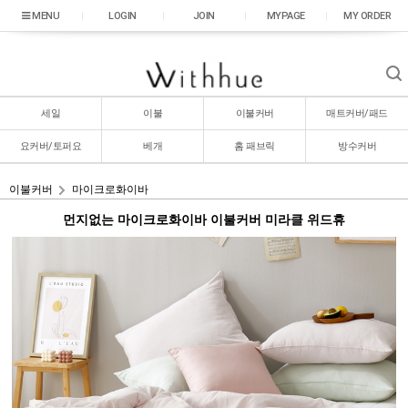
|
LOGIN
|
JOIN
|
MYPAGE
|
MY ORDER
세일
이불
이불커버
매트커버/패드
요커버/토퍼요
베개
홈 패브릭
방수커버
이불커버
마이크로화이바
먼지없는 마이크로화이바 이불커버 미라클 위드휴