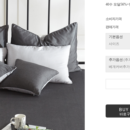
40수 모달56%+
소비자가격
판매가격
기본옵션
사이즈
추가옵션
(추
베개커버추가