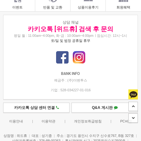
이벤트
반품 및 교환
상품이용후기
회원혜택
상담 채널
카키오톡 [위드휴] 검색 후 문의
평일 월 : 11:00am~4:00pm, 화-금 : 10:00am~4:00pm
점심시간: 12시~1시
토/일 및 법정 공휴일 휴무
BANK INFO
예금주 : (주)더벤투스
기업 : 528-034227-01-016
카카오톡 상담 센터 연결
Q&A 게시판
이용안내
|
이용약관
|
개인정보취급방침
|
PC버젼
상점명 : 위드휴
|
대표 :
성기종
|
주소 : 경기도 용인시 수지구 신수로767, B동 327호
|
사업자등록번호 : 376-88-00263
|
통신판매업 신고 : 2025용인수지2500호
|