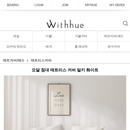
|
LOGIN
|
JOIN
|
MYPAGE
|
MY ORDER
세일
이불
이불커버
매트커버/패드
요커버/토퍼요
베개
홈 패브릭
방수커버
매트커버/패드
매트리스커버
모달 침대 매트리스 커버 밀키 화이트